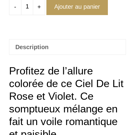
-
+
Ajouter au panier
quantité
de
Ciel
De
Lit
Description
Rose
Violet
Profitez de l’allure
colorée de ce Ciel De Lit
Rose et Violet. Ce
somptueux mélange en
fait un voile romantique
et paisible.