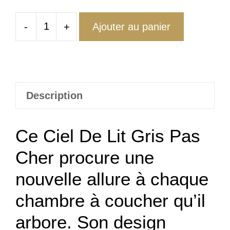
-
+
Ajouter au panier
quantité
de
Ciel
De
Lit
Description
Gris
Pas
Ce Ciel De Lit Gris Pas
Cher
Cher procure une
nouvelle allure à chaque
chambre à coucher qu’il
arbore. Son design