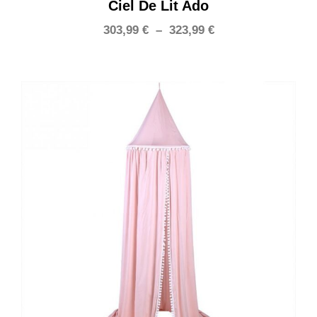
Ciel De Lit Ado
Plage
303,99
€
–
323,99
€
de
prix :
303,99 €
à
323,99 €