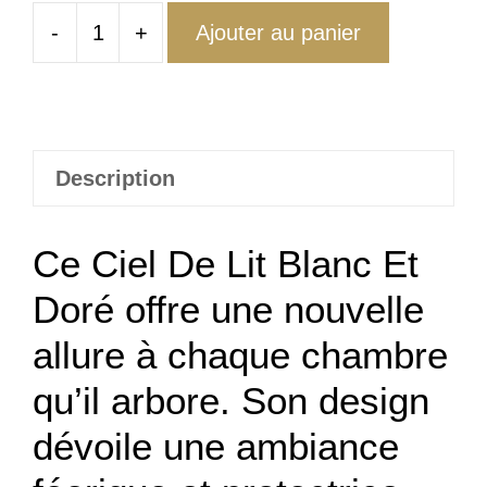
-
+
Ajouter au panier
quantité
de
Ciel
De
Lit
Description
Blanc
Et
Ce Ciel De Lit Blanc Et
Doré
Doré offre une nouvelle
allure à chaque chambre
qu’il arbore. Son design
dévoile une ambiance