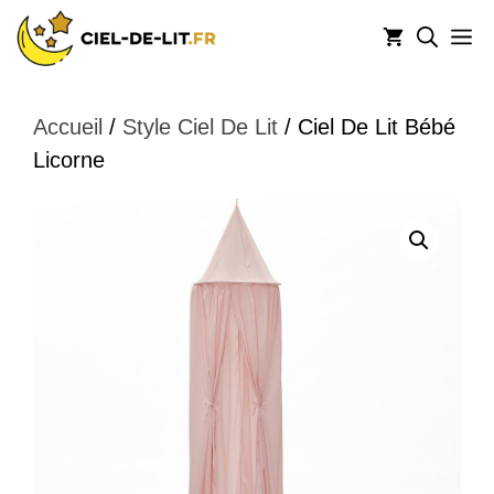
Aller
M
au
contenu
Accueil
/
Style Ciel De Lit
/ Ciel De Lit Bébé
Licorne