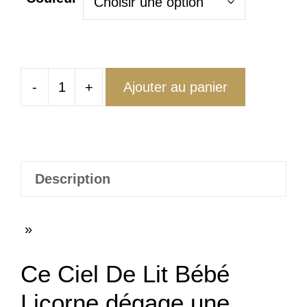
-
+
Ajouter au panier
quantité
de
Ciel
De
Lit
Description
Bébé
Licorne
»
Ce Ciel De Lit Bébé
Licorne dégage une